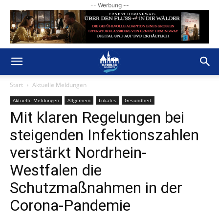
-- Werbung --
Start
Aktuelle Meldungen
Aktuelle Meldungen
Allgemein
Lokales
Gesundheit
Mit klaren Regelungen bei
steigenden Infektionszahlen
verstärkt Nordrhein-
Westfalen die
Schutzmaßnahmen in der
Corona-Pandemie