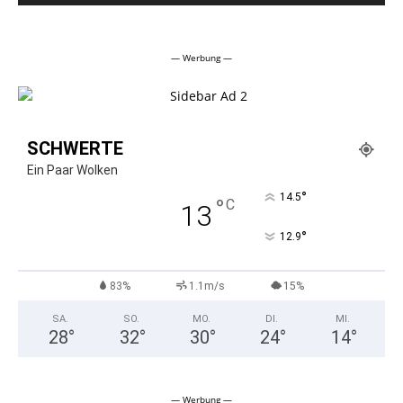
Alternative:
— Werbung —
SCHWERTE
Ein Paar Wolken
°
14.5
°
C
13
°
12.9
83%
1.1m/s
15%
SA.
SO.
MO.
DI.
MI.
28
°
32
°
30
°
24
°
14
°
— Werbung —