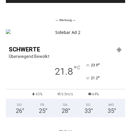
Alternative:
— Werbung —
SCHWERTE
Überwiegend Bewölkt
°
23.9
°
C
21.8
°
21.2
63%
0.5m/s
64%
DO.
FR.
SA.
SO.
MO.
26
°
25
°
28
°
33
°
35
°
— Werbung —