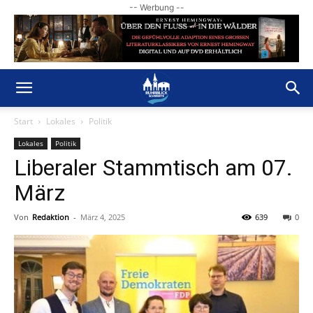
-- Werbung --
Start
Lokales
Politik
Lokales
Politik
Liberaler Stammtisch am 07.
März
Von
Redaktion
-
März 4, 2025
639
0