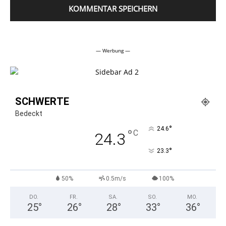
Alternative:
— Werbung —
SCHWERTE
Bedeckt
°
24.6
°
C
24.3
°
23.3
50%
0.5m/s
100%
DO.
FR.
SA.
SO.
MO.
25
°
26
°
28
°
33
°
36
°