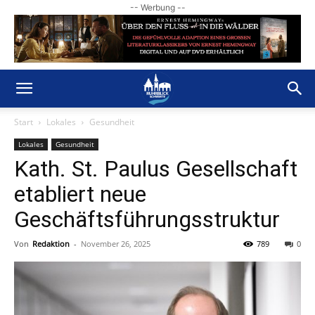
-- Werbung --
Start
Lokales
Gesundheit
Lokales
Gesundheit
Kath. St. Paulus Gesellschaft
etabliert neue
Geschäftsführungsstruktur
Von
Redaktion
-
November 26, 2025
789
0