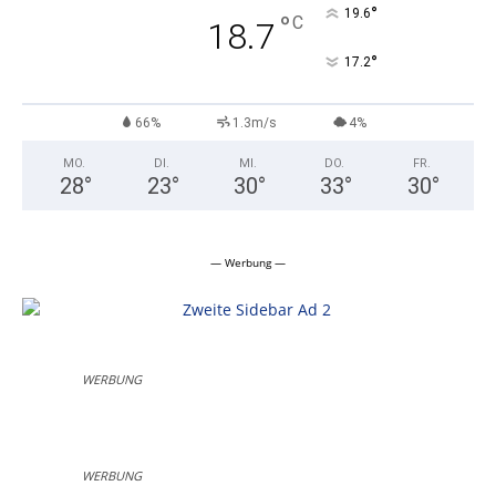
°
19.6
°
C
18.7
°
17.2
66%
1.3m/s
4%
MO.
DI.
MI.
DO.
FR.
28
°
23
°
30
°
33
°
30
°
— Werbung —
WERBUNG
WERBUNG