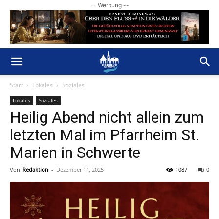
-- Werbung --
Start
Lokales
Soziales
Lokales
Soziales
Heilig Abend nicht allein zum
letzten Mal im Pfarrheim St.
Marien in Schwerte
Von
Redaktion
-
Dezember 11, 2025
1087
0