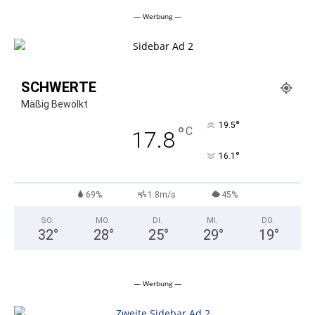
— Werbung —
SCHWERTE
Mäßig Bewölkt
°
19.5
°
C
17.8
°
16.1
69%
1.8m/s
45%
SO.
MO.
DI.
MI.
DO.
32
°
28
°
25
°
29
°
19
°
— Werbung —