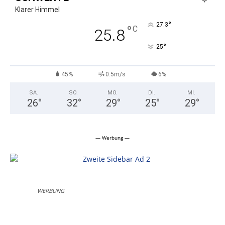
Klarer Himmel
°
27.3
°
C
25.8
°
25
45%
0.5m/s
6%
SA.
SO.
MO.
DI.
MI.
26
°
32
°
29
°
25
°
29
°
— Werbung —
WERBUNG