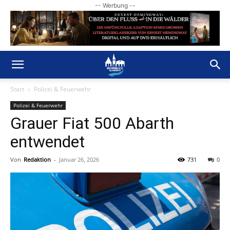
-- Werbung --
Start
Polizei & Feuerwehr
Polizei & Feuerwehr
Grauer Fiat 500 Abarth
entwendet
Von
Redaktion
-
Januar 26, 2026
731
0