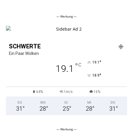
Alternative:
— Werbung —
SCHWERTE
Ein Paar Wolken
°
19.1
°
C
19.1
°
18.9
64%
1m/s
16%
SO.
MO.
DI.
MI.
DO.
31
°
28
°
25
°
28
°
31
°
— Werbung —