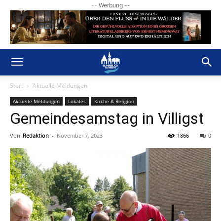
-- Werbung --
Start
Aktuelle Meldungen
Aktuelle Meldungen
Lokales
Kirche & Religion
Gemeindesamstag in Villigst
Von
Redaktion
-
November 7, 2023
1866
0