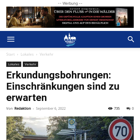
-- Werbung --
Start
Lokales
Verkehr
Lokales
Verkehr
Erkundungsbohrungen:
Einschränkungen sind zu
erwarten
Von
Redaktion
-
September 6, 2022
735
0