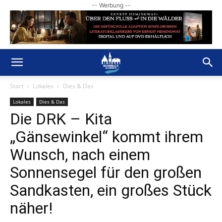
-- Werbung --
Start
Lokales
Dies & Das
Lokales
Dies & Das
Die DRK – Kita
„Gänsewinkel“ kommt ihrem
Wunsch, nach einem
Sonnensegel für den großen
Sandkasten, ein großes Stück
näher!