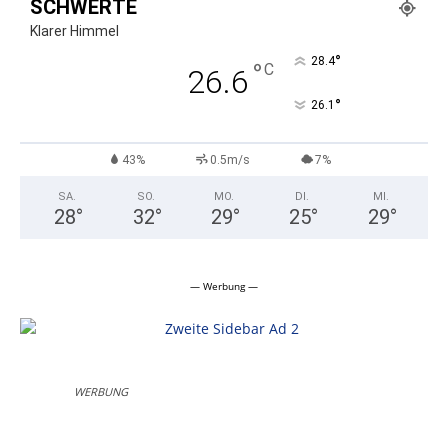
SCHWERTE
Klarer Himmel
°
28.4
°
C
26.6
°
26.1
43%
0.5m/s
7%
SA.
SO.
MO.
DI.
MI.
28
°
32
°
29
°
25
°
29
°
— Werbung —
WERBUNG