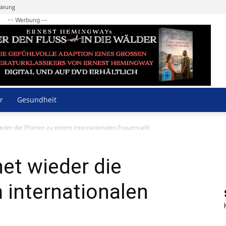
lärung
-- Werbung --
r
Gesundheit
eder die Pforten zu einem internationalen Frauencafé
et wieder die
 internationalen