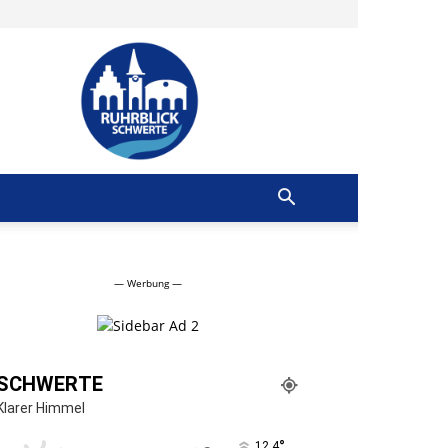
Ruhrblick
Schwerte
— Werbung —
SCHWERTE
Klarer Himmel
°
12.4