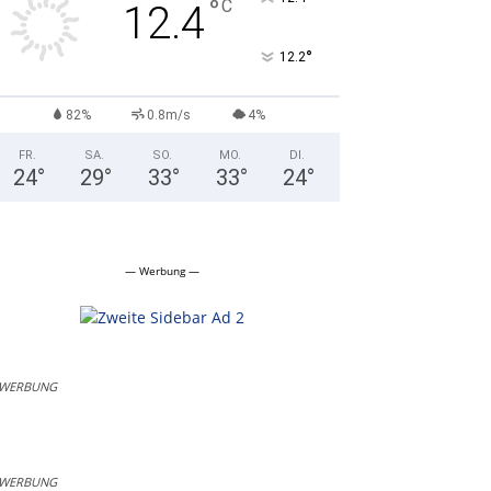
°
C
12.4
°
12.2
82%
0.8m/s
4%
FR.
SA.
SO.
MO.
DI.
24
°
29
°
33
°
33
°
24
°
— Werbung —
WERBUNG
WERBUNG