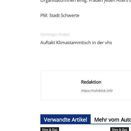
Organisatorinnen einig. Frauen jeden Alters 
PM: Stadt Schwerte
Vorheriger Artikel
Auftakt Klimastammtisch in der vhs
Redaktion
https://ruhrblick.info
Verwandte Artikel
Mehr vom Aut
Dies & Das
Dies & Das