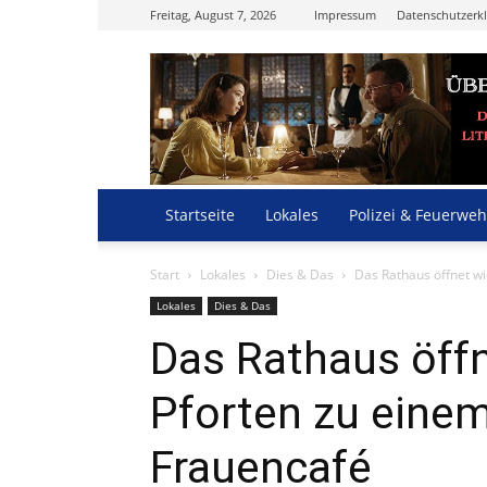
Freitag, August 7, 2026
Impressum
Datenschutzerk
Startseite
Lokales
Polizei & Feuerweh
Start
Lokales
Dies & Das
Das Rathaus öffnet wi
Lokales
Dies & Das
Das Rathaus öffn
Pforten zu einem
Frauencafé