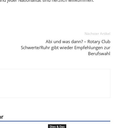
und jeder Nationalität sind herzlich willkommen.
Nächster Artikel
Abi und was dann? – Rotary Club
Schwerte/Ruhr gibt wieder Empfehlungen zur
Berufswahl
or
Dies & Das