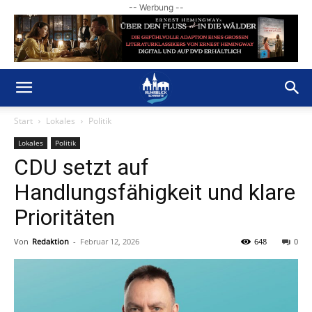
-- Werbung --
Start
Lokales
Politik
Lokales
Politik
CDU setzt auf
Handlungsfähigkeit und klare
Prioritäten
Von
Redaktion
-
Februar 12, 2026
648
0