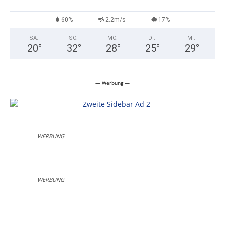
60%
2.2m/s
17%
SA.
SO.
MO.
DI.
MI.
20
°
32
°
28
°
25
°
29
°
— Werbung —
WERBUNG
WERBUNG