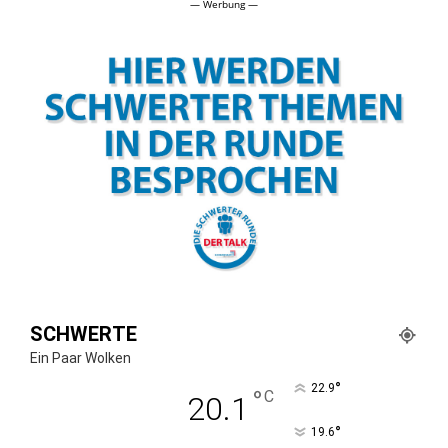
— Werbung —
SCHWERTE
Ein Paar Wolken
°
22.9
°
C
20.1
°
19.6