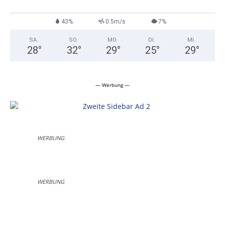
43%
0.5m/s
7%
SA.
SO.
MO.
DI.
MI.
28
°
32
°
29
°
25
°
29
°
— Werbung —
WERBUNG
WERBUNG