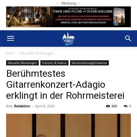
-- Werbung --
Start
Aktuelle Meldungen
Aktuelle Meldungen
Freizeit & Kuktur
Veranstaltungshinweise
Berühmtestes
Gitarrenkonzert-Adagio
erklingt in der Rohrmeisterei
Von
Redaktion
-
April 8, 2026
869
0