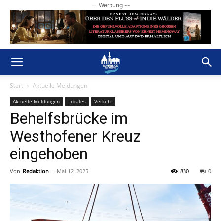
-- Werbung --
Start
Aktuelle Meldungen
Aktuelle Meldungen
Lokales
Verkehr
Behelfsbrücke im
Westhofener Kreuz
eingehoben
Von
Redaktion
-
Mai 12, 2025
830
0