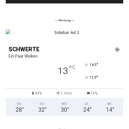
Alternative:
— Werbung —
SCHWERTE
Ein Paar Wolken
°
14.5
°
C
13
°
12.9
83%
1.1m/s
15%
SA.
SO.
MO.
DI.
MI.
28
°
32
°
30
°
24
°
14
°