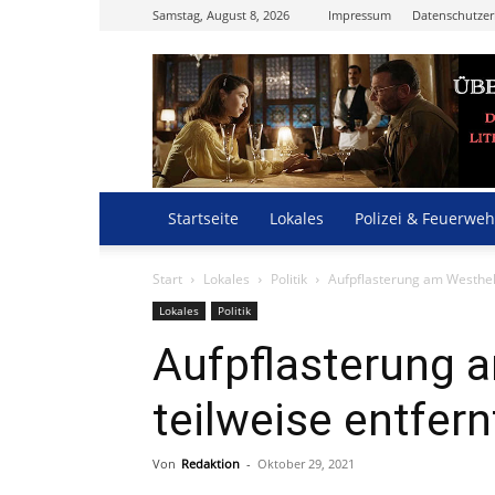
Samstag, August 8, 2026
Impressum
Datenschutzer
Startseite
Lokales
Polizei & Feuerweh
Start
Lokales
Politik
Aufpflasterung am Westhell
Lokales
Politik
Aufpflasterung 
teilweise entfern
Von
Redaktion
-
Oktober 29, 2021