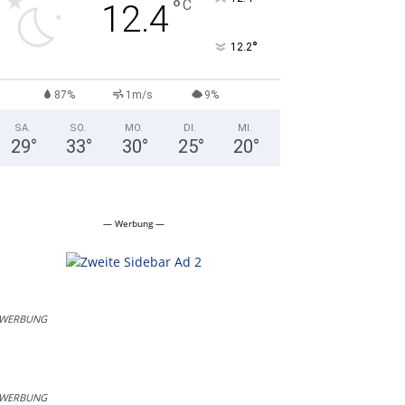
°
C
12.4
°
12.2
87%
1m/s
9%
SA.
SO.
MO.
DI.
MI.
29
°
33
°
30
°
25
°
20
°
— Werbung —
WERBUNG
WERBUNG