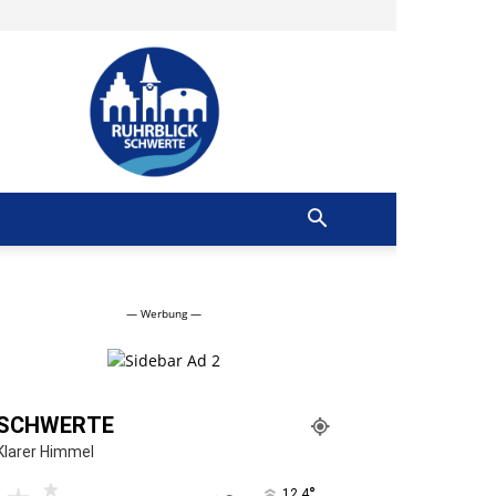
Ruhrblick
Schwerte
— Werbung —
SCHWERTE
Klarer Himmel
°
12.4