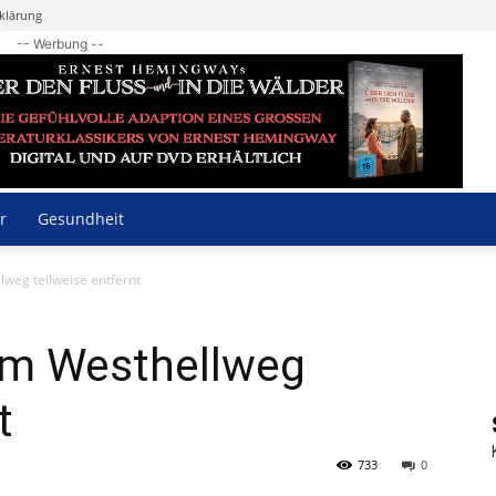
klärung
-- Werbung --
r
Gesundheit
weg teilweise entfernt
am Westhellweg
t
733
0