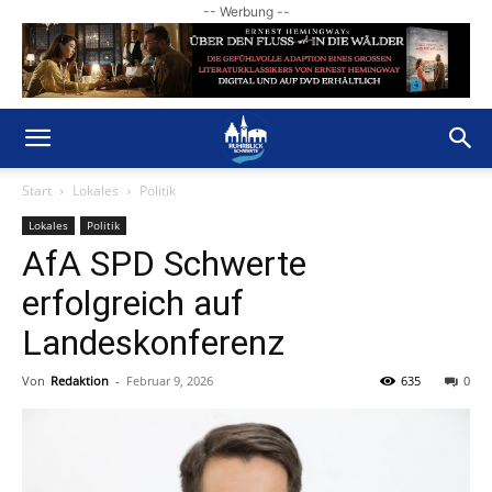
-- Werbung --
Start
Lokales
Politik
Lokales
Politik
AfA SPD Schwerte
erfolgreich auf
Landeskonferenz
Von
Redaktion
-
Februar 9, 2026
635
0