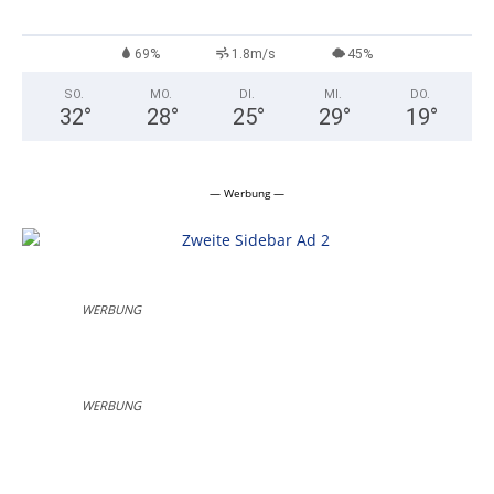
69%
1.8m/s
45%
SO.
MO.
DI.
MI.
DO.
32
°
28
°
25
°
29
°
19
°
— Werbung —
WERBUNG
WERBUNG