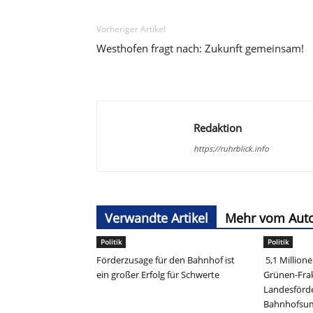
Vorheriger Artikel
Westhofen fragt nach: Zukunft gemeinsam!
Redaktion
https://ruhrblick.info
Verwandte Artikel
Mehr vom Aut
Politik
Politik
Förderzusage für den Bahnhof ist
5,1 Million
ein großer Erfolg für Schwerte
Grünen-Frak
Landesförd
Bahnhofs