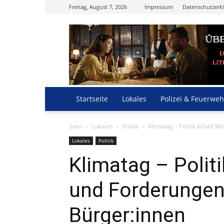
Freitag, August 7, 2026
Impressum
Datenschutzerk
Startseite
Lokales
Polizei & Feuerweh
Start
Lokales
Politik
Klimatag – Politik erhält
Lokales
Politik
Klimatag – Polit
und Forderungen
Bürger:innen