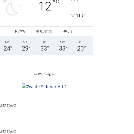
°
C
12
°
11.9
79%
0.7m/s
0%
FR.
SA.
SO.
MO.
DI.
24
°
29
°
33
°
33
°
20
°
— Werbung —
WERBUNG
WERBUNG