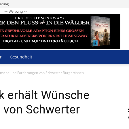
lärung
-- Werbung --
r
Gesundheit
 Wünsche und Forderungen von Schwerter Bürger:innen
ik erhält Wünsche
 von Schwerter