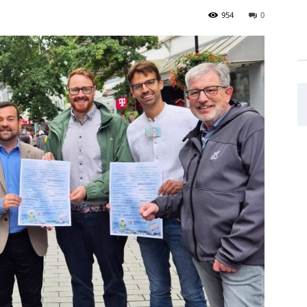
954
0