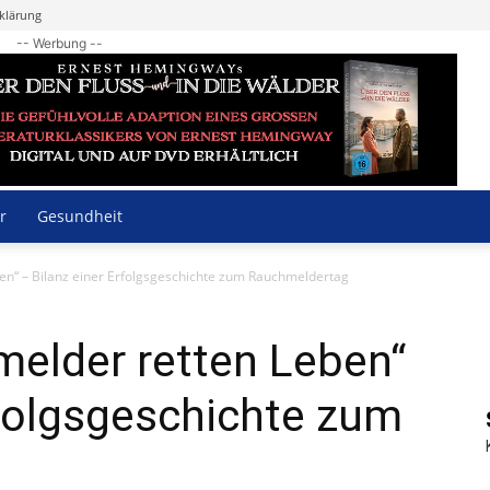
klärung
-- Werbung --
r
Gesundheit
en“ – Bilanz einer Erfolgsgeschichte zum Rauchmeldertag
melder retten Leben“
rfolgsgeschichte zum