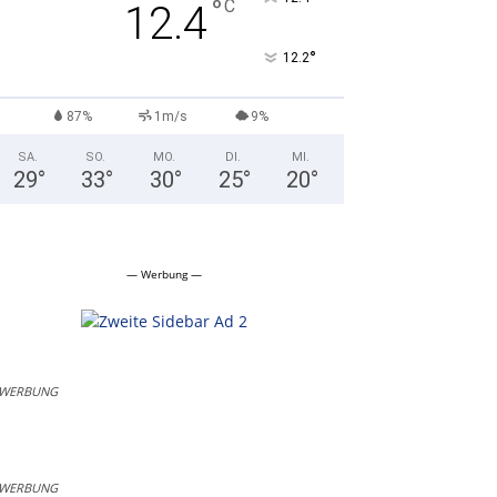
°
C
12.4
°
12.2
87%
1m/s
9%
SA.
SO.
MO.
DI.
MI.
29
°
33
°
30
°
25
°
20
°
— Werbung —
WERBUNG
WERBUNG