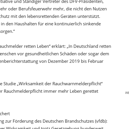
tiative und Ständiger Vertreter des DFV-Präsidenten,
rwehr oder Berufsfeuerwehr mehr, die nicht den Nutzen
utz mit den lebensrettenden Geräten unterstützt.
 in den Haushalten für eine kontinuierlich sinkende
sorgen.“
Rauchmelder retten Leben“ erklärt: „In Deutschland retten
Menschen vor gesundheitlichen Schäden oder sogar dem
enberichterstattung von Dezember 2019 bis Februar
hte Studie „Wirksamkeit der Rauchwarnmelderpflicht“
 der Rauchmelderpflicht immer mehr Leben gerettet
W
chert
ng zur Förderung des Deutschen Brandschutzes (vfdb):
ener Wirksamkeit und trotz Gesetzgebung bundesweit