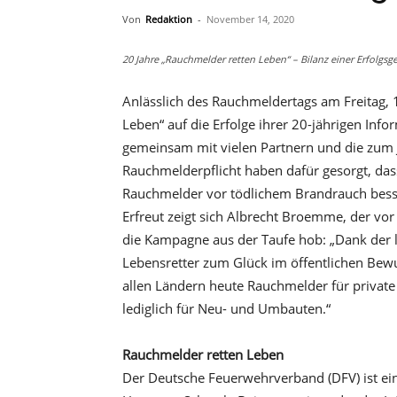
Von
Redaktion
-
November 14, 2020
20 Jahre „Rauchmelder retten Leben“ – Bilanz einer Erfolgs
Anlässlich des Rauchmeldertags am Freitag, 1
Leben“ auf die Erfolge ihrer 20-jährigen Inf
gemeinsam mit vielen Partnern und die zum
Rauchmelderpflicht haben dafür gesorgt, da
Rauchmelder vor tödlichem Brandrauch besse
Erfreut zeigt sich Albrecht Broemme, der vor
die Kampagne aus der Taufe hob: „Dank der l
Lebensretter zum Glück im öffentlichen Bewu
allen Ländern heute Rauchmelder für private 
lediglich für Neu- und Umbauten.“
Rauchmelder retten Leben
Der Deutsche Feuerwehrverband (DFV) ist ei