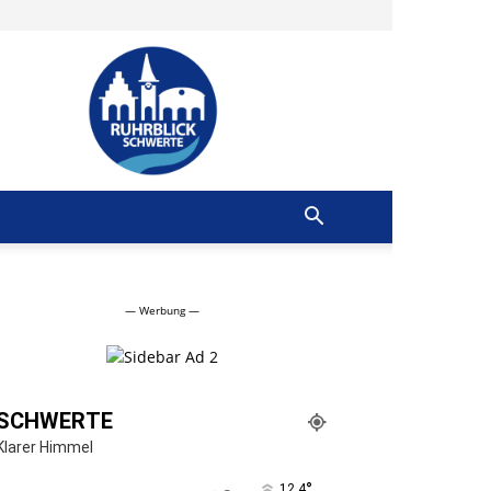
Ruhrblick
Schwerte
— Werbung —
SCHWERTE
Klarer Himmel
°
12.4