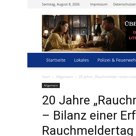
Samstag, August 8, 2026
Impressum
Datenschutzer
Startseite
Lokales
Polizei & Feuerweh
Start
Allgemein
20 Jahre „Rauchmelder retten Leb
Allgemein
20 Jahre „Rauch
– Bilanz einer E
Rauchmeldertag