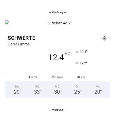
Alternative:
— Werbung —
SCHWERTE
Klarer Himmel
°
12.4
°
C
12.4
°
12.2
87%
1m/s
9%
SA.
SO.
MO.
DI.
MI.
29
°
33
°
30
°
25
°
20
°
— Werbung —