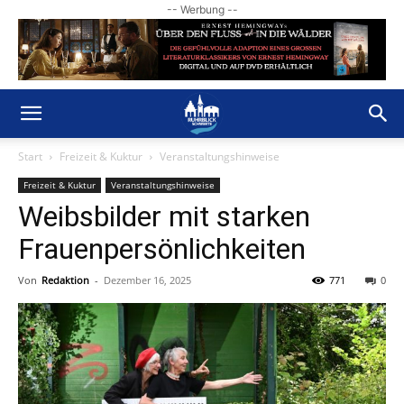
-- Werbung --
Start
Freizeit & Kuktur
Veranstaltungshinweise
Freizeit & Kuktur
Veranstaltungshinweise
Weibsbilder mit starken
Frauenpersönlichkeiten
Von
Redaktion
-
Dezember 16, 2025
771
0