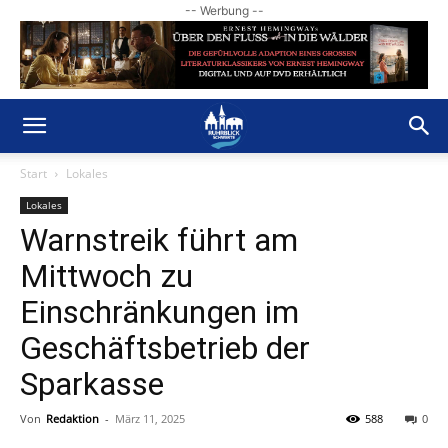
-- Werbung --
Start
Lokales
Lokales
Warnstreik führt am
Mittwoch zu
Einschränkungen im
Geschäftsbetrieb der
Sparkasse
Von
Redaktion
-
März 11, 2025
588
0