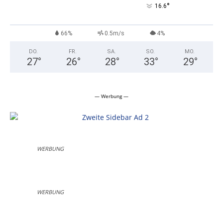
°
16.6
66%
0.5m/s
4%
DO.
FR.
SA.
SO.
MO.
27
°
26
°
28
°
33
°
29
°
— Werbung —
WERBUNG
WERBUNG