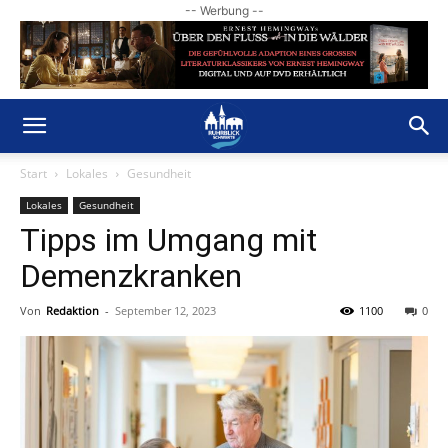
-- Werbung --
Start
Lokales
Gesundheit
Lokales
Gesundheit
Tipps im Umgang mit
Demenzkranken
Von
Redaktion
-
September 12, 2023
1100
0