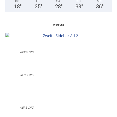
DO.
FR.
SA.
SO.
MO.
18
°
25
°
28
°
33
°
36
°
— Werbung —
WERBUNG
WERBUNG
WERBUNG