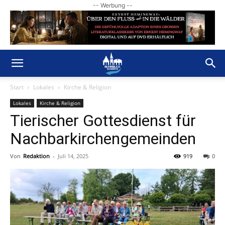
-- Werbung --
Start
Lokales
Kirche & Religion
Lokales
Kirche & Religion
Tierischer Gottesdienst für
Nachbarkirchengemeinden
Von
Redaktion
-
Juli 14, 2025
919
0