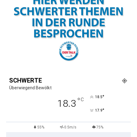
SCHWERTE
Überwiegend Bewölkt
°
18.5
°
C
18.3
°
17.9
55%
0.5m/s
75%