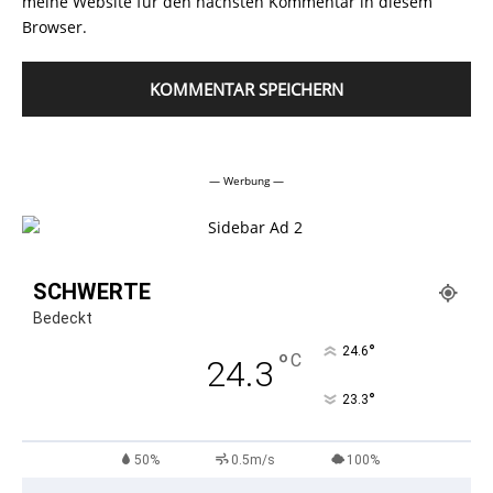
meine Website für den nächsten Kommentar in diesem
Browser.
Alternative:
— Werbung —
SCHWERTE
Bedeckt
°
24.6
°
C
24.3
°
23.3
50%
0.5m/s
100%