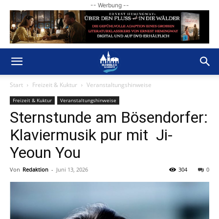
-- Werbung --
Start
Freizeit & Kuktur
Veranstaltungshinweise
Freizeit & Kuktur
Veranstaltungshinweise
Sternstunde am Bösendorfer:
Klaviermusik pur mit Ji-
Yeoun You
Von
Redaktion
-
Juni 13, 2026
304
0