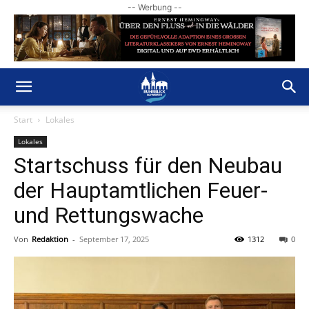
-- Werbung --
Start
Lokales
Lokales
Startschuss für den Neubau
der Hauptamtlichen Feuer-
und Rettungswache
Von
Redaktion
-
September 17, 2025
1312
0