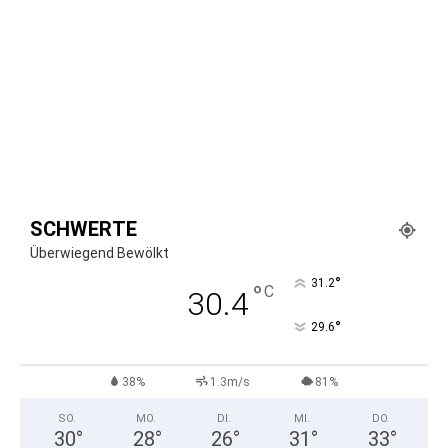
SCHWERTE
Überwiegend Bewölkt
°
31.2
°
C
30.4
°
29.6
38%
1.3m/s
81%
SO.
MO.
DI.
MI.
DO.
30
°
28
°
26
°
31
°
33
°