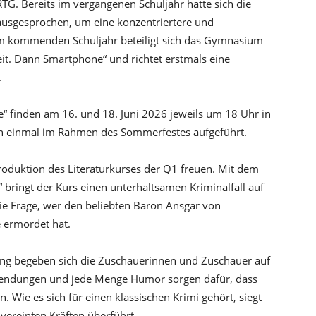
TG. Bereits im vergangenen Schuljahr hatte sich die
 ausgesprochen, um eine konzentriertere und
Im kommenden Schuljahr beteiligt sich das Gymnasium
eit. Dann Smartphone“ und richtet erstmals eine
.
“ finden am 16. und 18. Juni 2026 jeweils um 18 Uhr in
ch einmal im Rahmen des Sommerfestes aufgeführt.
Produktion des Literaturkurses der Q1 freuen. Mit dem
bringt der Kurs einen unterhaltsamen Kriminalfall auf
ie Frage, wer den beliebten Baron Ansgar von
e ermordet hat.
ng begeben sich die Zuschauerinnen und Zuschauer auf
Wendungen und jede Menge Humor sorgen dafür, dass
 Wie es sich für einen klassischen Krimi gehört, siegt
vereinten Kräften überführt.