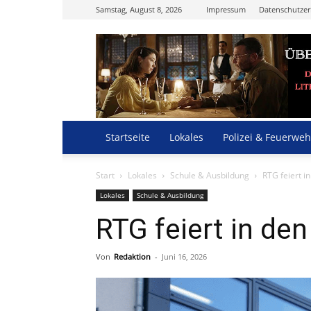
Samstag, August 8, 2026
Impressum
Datenschutzer
Startseite
Lokales
Polizei & Feuerweh
Start
Lokales
Schule & Ausbildung
RTG feiert 
Lokales
Schule & Ausbildung
RTG feiert in de
Von
Redaktion
-
Juni 16, 2026