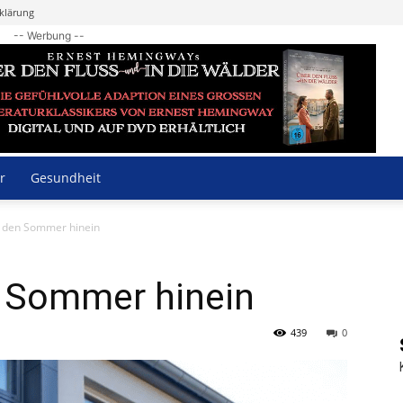
klärung
-- Werbung --
r
Gesundheit
in den Sommer hinein
n Sommer hinein
439
0