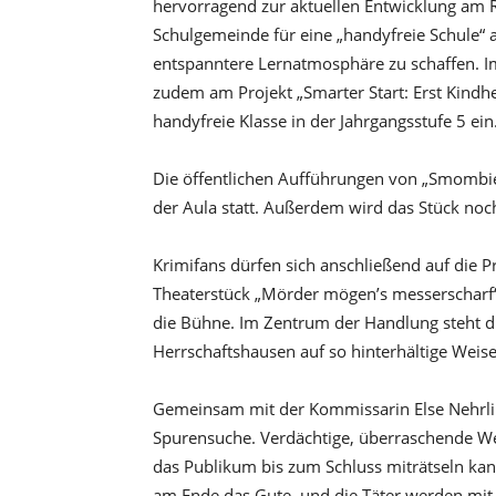
hervorragend zur aktuellen Entwicklung am R
Schulgemeinde für eine „handyfreie Schule“
entspanntere Lernatmosphäre zu schaffen. 
zudem am Projekt „Smarter Start: Erst Kindh
handyfreie Klasse in der Jahrgangsstufe 5 ein
Die öffentlichen Aufführungen von „Smombie
der Aula statt. Außerdem wird das Stück no
Krimifans dürfen sich anschließend auf die 
Theaterstück „Mörder mögen’s messerscharf“ 
die Bühne. Im Zentrum der Handlung steht d
Herrschaftshausen auf so hinterhältige Weis
Gemeinsam mit der Kommissarin Else Nehrli
Spurensuche. Verdächtige, überraschende 
das Publikum bis zum Schluss miträtseln kann.
am Ende das Gute, und die Täter werden mit 