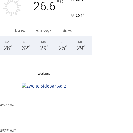
°
C
26.6
°
26.1
43%
0.5m/s
7%
SA.
SO.
MO.
DI.
MI.
28
°
32
°
29
°
25
°
29
°
— Werbung —
WERBUNG
WERBUNG