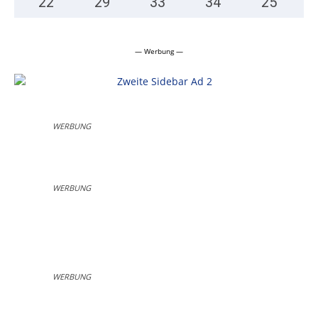
22
°
29
°
33
°
34
°
25
°
— Werbung —
WERBUNG
WERBUNG
WERBUNG