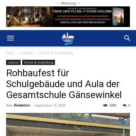
-- Werbung --
Start
Lokales
Schule & Ausbildung
Lokales
Schule & Ausbildung
Rohbaufest für
Schulgebäude und Aula der
Gesamtschule Gänsewinkel
Von
Redaktion
-
September 16, 2025
1205
0