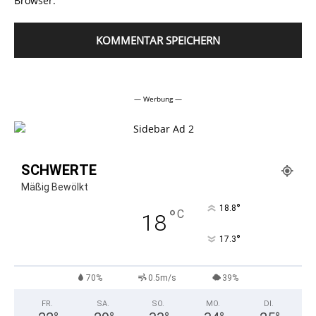
Browser.
Alternative:
— Werbung —
SCHWERTE
Mäßig Bewölkt
°
18.8
°
C
18
°
17.3
70%
0.5m/s
39%
FR.
SA.
SO.
MO.
DI.