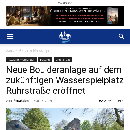
-- Werbung --
Start
Aktuelle Meldungen
Aktuelle Meldungen
Lokales
Dies & Das
Neue Boulderanlage auf dem
zukünftigen Wasserspielplatz
Ruhrstraße eröffnet
Von
Redaktion
-
Mai 13, 2024
2146
0