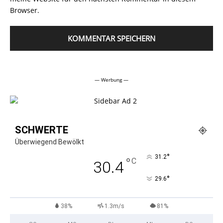
Browser.
Alternative:
— Werbung —
SCHWERTE
Überwiegend Bewölkt
°
31.2
°
C
30.4
°
29.6
38%
1.3m/s
81%