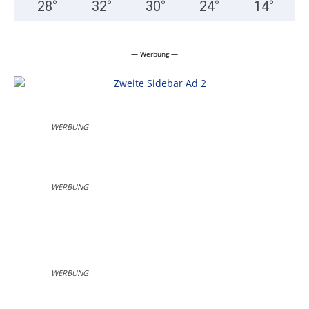
28
°
32
°
30
°
24
°
14
°
— Werbung —
WERBUNG
WERBUNG
WERBUNG