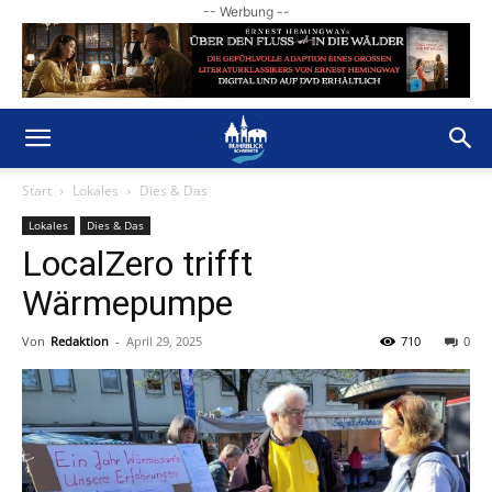
-- Werbung --
Start
Lokales
Dies & Das
Lokales
Dies & Das
LocalZero trifft
Wärmepumpe
Von
Redaktion
-
April 29, 2025
710
0