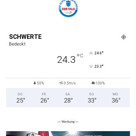
SCHWERTE
Bedeckt
°
24.6
°
C
24.3
°
23.3
50%
0.5m/s
100%
DO.
FR.
SA.
SO.
MO.
25
°
26
°
28
°
33
°
36
°
— Werbung —