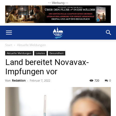
-- Werbung --
Start
Aktuelle Meldungen
Aktuelle Meldungen
Lokales
Gesundheit
Land bereitet Novavax-
Impfungen vor
Von
Redaktion
-
Februar 7, 2022
720
0