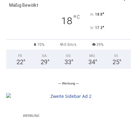
Mäßig Bewölkt
°
18.8
°
C
18
°
17.3
70%
0.5m/s
39%
FR.
SA.
SO.
MO.
DI.
22
°
29
°
33
°
34
°
25
°
— Werbung —
WERBUNG