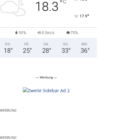
°
C
18.3
°
17.9
55%
0.5m/s
75%
DO.
FR.
SA.
SO.
MO.
18
°
25
°
28
°
33
°
36
°
— Werbung —
WERBUNG
WERBUNG