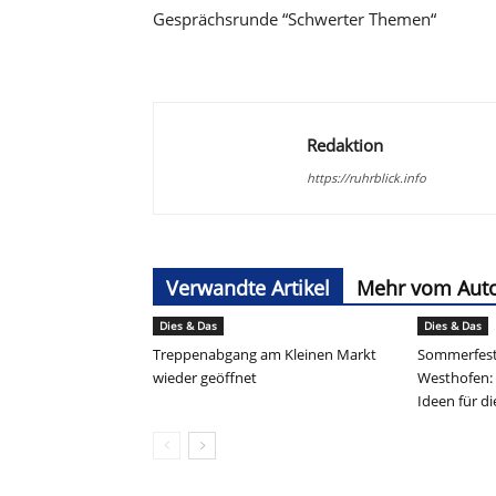
Gesprächsrunde “Schwerter Themen“
Redaktion
https://ruhrblick.info
Verwandte Artikel
Mehr vom Aut
Dies & Das
Dies & Das
Treppenabgang am Kleinen Markt
Sommerfest
wieder geöffnet
Westhofen:
Ideen für d