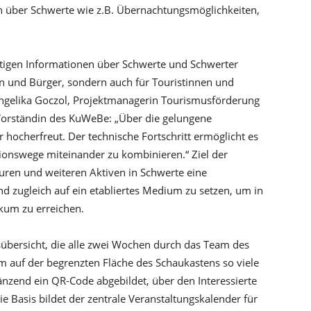
n über Schwerte wie z.B. Übernachtungsmöglichkeiten,
fältigen Informationen über Schwerte und Schwerter
en und Bürger, sondern auch für Touristinnen und
t Angelika Goczol, Projektmanagerin Tourismusförderung
 Vorständin des KuWeBe: „Über die gelungene
hocherfreut. Der technische Fortschritt ermöglicht es
ionswege miteinander zu kombinieren.“ Ziel der
teuren und weiteren Aktiven in Schwerte eine
d zugleich auf ein etabliertes Medium zu setzen, um in
ikum zu erreichen.
sübersicht, die alle zwei Wochen durch das Team des
m auf der begrenzten Fläche des Schaukastens so viele
änzend ein QR-Code abgebildet, über den Interessierte
e Basis bildet der zentrale Veranstaltungskalender für