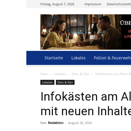
Freitag, August 7, 2026
Impressum
Datenschutzerk
Startseite
Lokales
Polizei & Feuerweh
Start
Lokales
Dies & Das
Infokästen am Alten R
Lokales
Dies & Das
Infokästen am A
mit neuen Inhalt
Von
Redaktion
-
August 28, 2024