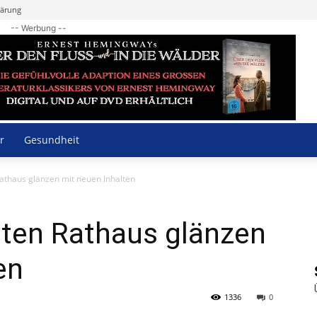
lärung
-- Werbung --
r
Gesundheit
athaus glänzen mit neuen Inhalten
lten Rathaus glänzen
en
1336
0