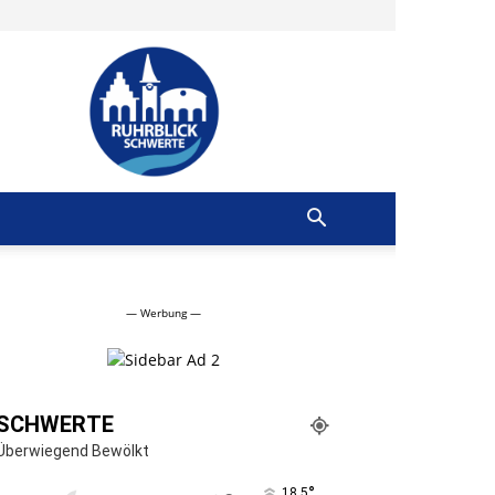
Ruhrblick
Schwerte
— Werbung —
SCHWERTE
Überwiegend Bewölkt
°
18.5