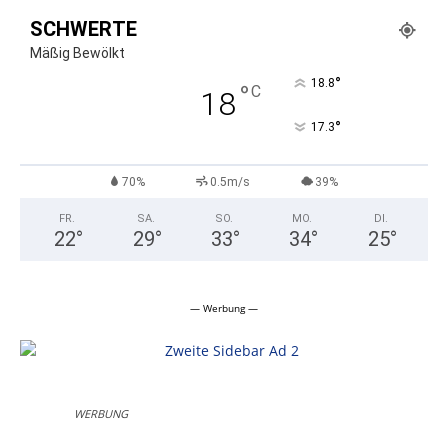
SCHWERTE
Mäßig Bewölkt
°
18.8
°
C
18
°
17.3
70%
0.5m/s
39%
FR.
SA.
SO.
MO.
DI.
22
°
29
°
33
°
34
°
25
°
— Werbung —
WERBUNG