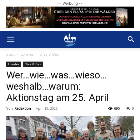
-- Werbung --
Start
Lokales
Dies & Das
Lokales
Dies & Das
Wer…wie…was…wieso…
weshalb…warum:
Aktionstag am 25. April
Von
Redaktion
-
April 15, 2026
690
0