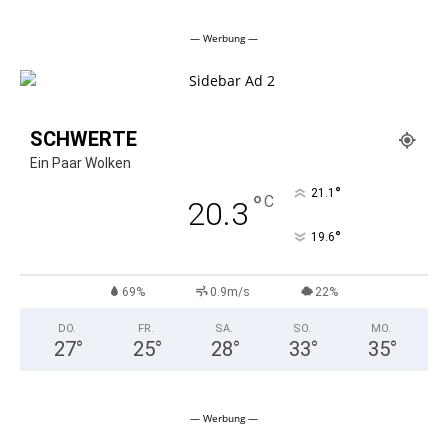
Alternative:
— Werbung —
SCHWERTE
Ein Paar Wolken
°
21.1
°
C
20.3
°
19.6
69%
0.9m/s
22%
DO.
FR.
SA.
SO.
MO.
27
°
25
°
28
°
33
°
35
°
— Werbung —