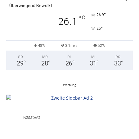
Überwiegend Bewölkt
°
26.9
°
C
26.1
°
25
48%
3.1m/s
52%
SO.
MO.
DI.
MI.
DO.
29
°
28
°
26
°
31
°
33
°
— Werbung —
WERBUNG