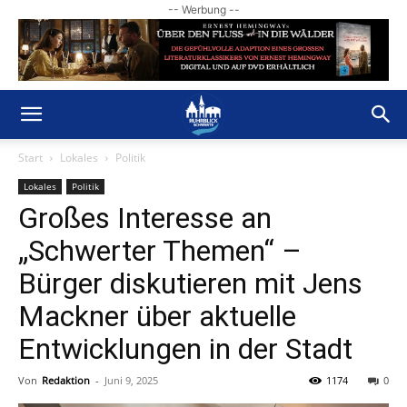
-- Werbung --
Start
Lokales
Politik
Lokales
Politik
Großes Interesse an
„Schwerter Themen“ –
Bürger diskutieren mit Jens
Mackner über aktuelle
Entwicklungen in der Stadt
Von
Redaktion
-
Juni 9, 2025
1174
0