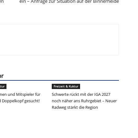
en
ein – Anfrage zur Situation auf der Binnerheide
or
ktur
Freizeit & Kuktur
nnen und Mitspieler für
Schwerte rückt mit der IGA 2027
Doppelkopf gesucht!
noch näher ans Ruhrgebiet – Neuer
Radweg stärkt die Region