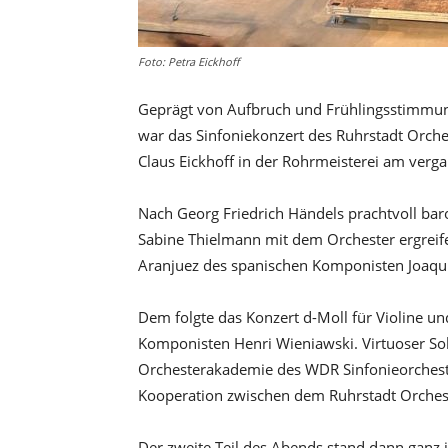
Foto: Petra Eickhoff
Geprägt von Aufbruch und Frühlingsstimmun
war das Sinfoniekonzert des Ruhrstadt Orches
Claus Eickhoff in der Rohrmeisterei am verg
Nach Georg Friedrich Händels prachtvoll baro
Sabine Thielmann mit dem Orchester ergrei
Aranjuez des spanischen Komponisten Joaqu
Dem folgte das Konzert d-Moll für Violine u
Komponisten Henri Wieniawski. Virtuoser Sol
Orchesterakademie des WDR Sinfonieorchester
Kooperation zwischen dem Ruhrstadt Orche
Der zweite Teil des Abends stand dann ganz 