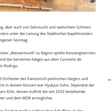
g, aber auch von Sehnsucht und seelischem Schmerz
ters unter der Leitung des Städtischen Kapellmeisters
angenen Sonntag.
cker „Wassermusik“ zu Beginn spielte Konzertgitarristin
fend das berühmte Adagio aus dem Concierto de
in Rodrigo.
nd Orchester des französisch-polnischen Geigers und
W
ist in diesem Konzert war Hyukjun Sohn, Stipendiat der
s Köln, dessen Auftritt die seit 2025 bestehende
ster und dem WDR ermöglichte.
im Zeichen großen sinfonischen Schaffens. In der