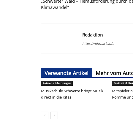
„Schwerter Wald – Herausforderung durch d
Klimawandel“
Redaktion
https://ruhrblick.info
Verwandte Artikel
Mehr vom Aut
Aktuelle Meldungen
Freizeit & Ku
Musikschule Schwerte bringt Musik
Mitspieleri
direkt in die Kitas
Rommé und 