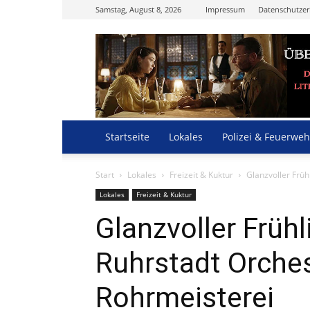
Samstag, August 8, 2026
Impressum
Datenschutzer
Startseite
Lokales
Polizei & Feuerweh
Start
Lokales
Freizeit & Kuktur
Glanzvoller Früh
Lokales
Freizeit & Kuktur
Glanzvoller Früh
Ruhrstadt Orches
Rohrmeisterei