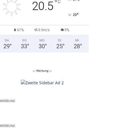
°
C
20.5
°
20
61%
0.9m/s
9%
SA.
SO.
MO.
DI.
MI.
29
°
33
°
30
°
25
°
28
°
— Werbung —
WERBUNG
WERBUNG