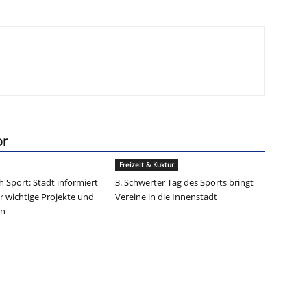
or
Freizeit & Kuktur
h Sport: Stadt informiert
3. Schwerter Tag des Sports bringt
r wichtige Projekte und
Vereine in die Innenstadt
en