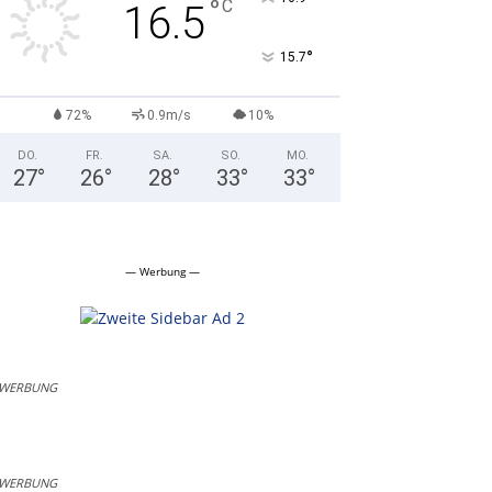
°
C
16.5
°
15.7
72%
0.9m/s
10%
DO.
FR.
SA.
SO.
MO.
27
°
26
°
28
°
33
°
33
°
— Werbung —
WERBUNG
WERBUNG