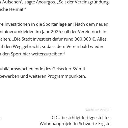
s Aufsehen“, sagte Axourgos. „Seit der Vereinsgründung
iche Heimat.“
e Investitionen in die Sportanlage an: Nach dem neuen
tainerumkleiden im Jahr 2025 soll der Verein noch in
ten. „Die Stadt investiert dafür rund 300.000 €. Alles,
t auf den Weg gebracht, sodass dem Verein bald wieder
den Sport hier weiterzutreiben.“
s Jubiläumswochenende des Geisecker SV mit
ttbewerben und weiteren Programmpunkten.
Nächster Artikel
t
CDU besichtigt fertiggestelltes
Wohnbauprojekt in Schwerte-Ergste