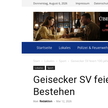
Donnerstag, August 6, 2026
Impressum
Datenschut
Startseite
Lokales
Polizei & Feuerweh
Start
Lokales
Sport
Geisecker SV feiert 100-jä
Lokales
Sport
Geisecker SV fei
Bestehen
Von
Redaktion
-
Mai 12, 2026