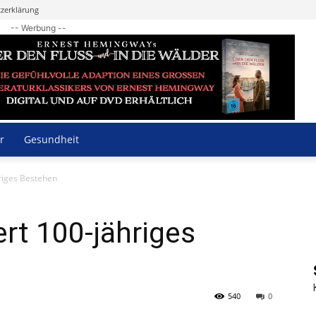
zerklärung
-- Werbung --
r
Gesundheit
hriges Bestehen
ert 100-jähriges
540
0