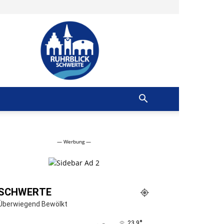
Ruhrblick
Schwerte
— Werbung —
SCHWERTE
Überwiegend Bewölkt
°
23.9