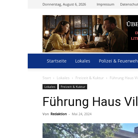
Donnerstag, August 6, 2026
Impressum
Datenschut
Startseite
Lokales
Polizei & Feuerweh
Start
Lokales
Freizeit & Kuktur
Führung Haus Vil
Lokales
Freizeit & Kuktur
Führung Haus Vil
Von
Redaktion
-
Mai 24, 2024