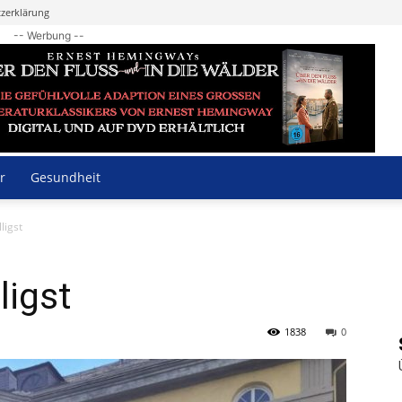
zerklärung
-- Werbung --
r
Gesundheit
ligst
ligst
1838
0