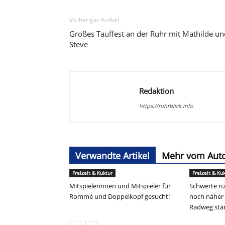
Vorheriger Artikel
Großes Tauffest an der Ruhr mit Mathilde un
Steve
Redaktion
https://ruhrblick.info
Verwandte Artikel
Mehr vom Aut
Freizeit & Kuktur
Freizeit & Ku
Mitspielerinnen und Mitspieler für
Schwerte rü
Rommé und Doppelkopf gesucht!
noch näher 
Radweg stär