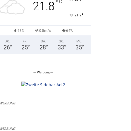
°
C
21.8
°
21.2
63%
0.5m/s
64%
DO.
FR.
SA.
SO.
MO.
26
°
25
°
28
°
33
°
35
°
— Werbung —
WERBUNG
WERBUNG