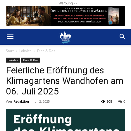
-- Werbung --
Start
Lokales
Dies & Das
Lokales
Dies & Das
Feierliche Eröffnung des
Klimagartens Wandhofen am
06. Juli 2025
Von
Redaktion
-
Juli 2, 2025
908
0