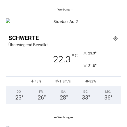
Alternative:
— Werbung —
SCHWERTE
Überwiegend Bewölkt
°
23.3
°
C
22.3
°
21.8
48%
1.3m/s
82%
DO.
FR.
SA.
SO.
MO.
23
°
26
°
28
°
33
°
36
°
— Werbung —