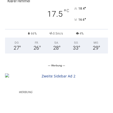
Klarer Himmel
°
18.4
°
C
17.5
°
16.6
66%
0.5m/s
4%
DO.
FR.
SA.
SO.
MO.
27
°
26
°
28
°
33
°
29
°
— Werbung —
WERBUNG