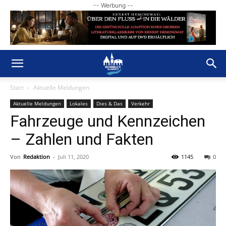
-- Werbung --
Start
Aktuelle Meldungen
Aktuelle Meldungen
Lokales
Dies & Das
Verkehr
Fahrzeuge und Kennzeichen
– Zahlen und Fakten
Von
Redaktion
-
Juli 11, 2020
1145
0