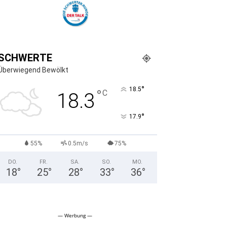
SCHWERTE
Überwiegend Bewölkt
°
18.5
°
C
18.3
°
17.9
55%
0.5m/s
75%
DO.
FR.
SA.
SO.
MO.
18
°
25
°
28
°
33
°
36
°
— Werbung —