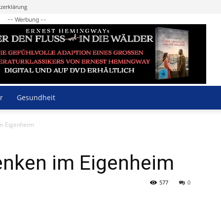
zerklärung
-- Werbung --
r
Gesundheit
im Eigenheim
enken im Eigenheim
577
0