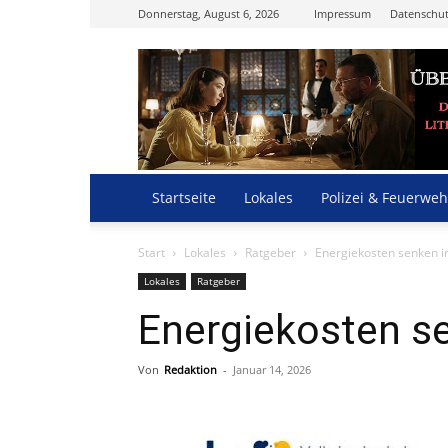
Donnerstag, August 6, 2026
Impressum
Datenschut
Startseite
Lokales
Polizei & Feuerweh
Start
Lokales
Ratgeber
Energiekosten senken 
Lokales
Ratgeber
Energiekosten s
Von
Redaktion
-
Januar 14, 2026