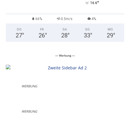
°
16.6
66%
0.5m/s
4%
DO.
FR.
SA.
SO.
MO.
27
°
26
°
28
°
33
°
29
°
— Werbung —
WERBUNG
WERBUNG