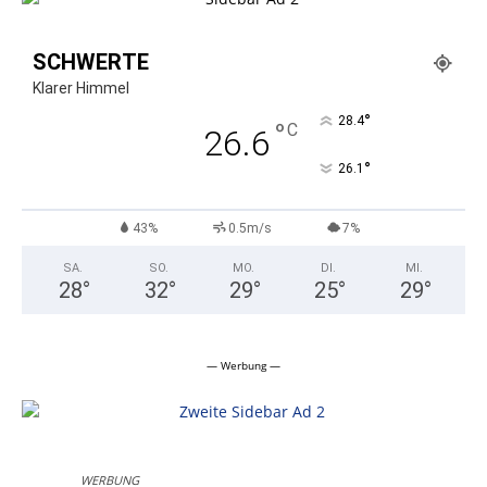
SCHWERTE
Klarer Himmel
°
28.4
°
C
26.6
°
26.1
43%
0.5m/s
7%
SA.
SO.
MO.
DI.
MI.
28
°
32
°
29
°
25
°
29
°
— Werbung —
WERBUNG