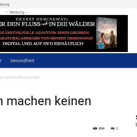
lärung
-- Werbung --
r
Gesundheit
en keinen Winterschlaf
en machen keinen
894
0