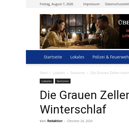
Freitag, August 7, 2026
Impressum
Datenschutzerk
Startseite
Lokales
Polizei & Feuerweh
Start
Lokales
Senioren
Die Grauen Zellen mach
Lokales
Senioren
Die Grauen Zell
Winterschlaf
Von
Redaktion
-
Oktober 24, 2024