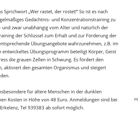
s Sprichwort „Wer rastet, der rostet!“ So ist es nach
regelmäßiges Gedächtnis- und Konzentrationstraining zu
 – und zwar unabhängig vom Alter und natürlich der
raining der Schlüssel zum Erhalt und zur Förderung der
 es, entsprechende Übungsangebote wahrzunehmen, z.B. im
 entwickeltes Übungsprogramm beteiligt Körper, Geist
ress die grauen Zellen in Schwung. Es fördert den
, aktiviert den gesamten Organismus und steigert
nden.
nsbesondere für ältere Menschen in der dunklen
ehen Kosten in Höhe von 48 Euro. Anmeldungen sind bei
W
Erkelenz, Tel 939383 ab sofort möglich.