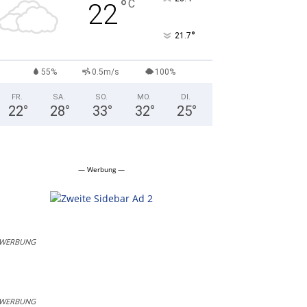
°
C
22
°
21.7
55%
0.5m/s
100%
FR.
SA.
SO.
MO.
DI.
22
°
28
°
33
°
32
°
25
°
— Werbung —
WERBUNG
WERBUNG