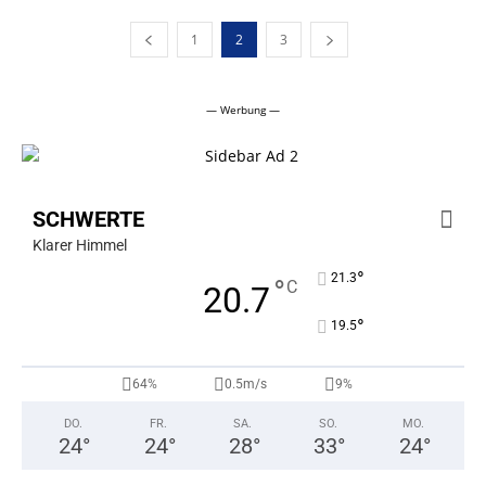
1
2
3
— Werbung —
SCHWERTE
Klarer Himmel
°
21.3
°
C
20.7
°
19.5
64%
0.5m/s
9%
DO.
FR.
SA.
SO.
MO.
24
°
24
°
28
°
33
°
24
°