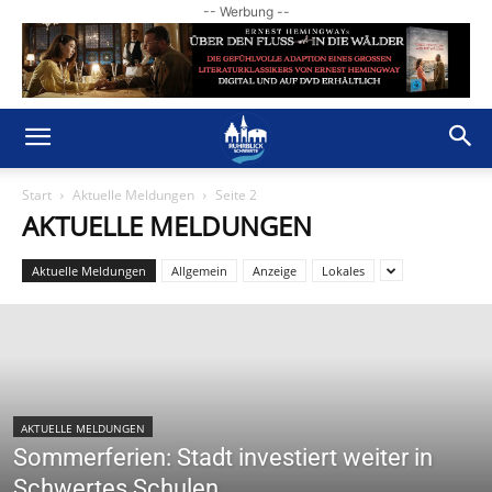
-- Werbung --
Start
Aktuelle Meldungen
Seite 2
AKTUELLE MELDUNGEN
Aktuelle Meldungen
Allgemein
Anzeige
Lokales
AKTUELLE MELDUNGEN
Sommerferien: Stadt investiert weiter in
Schwertes Schulen