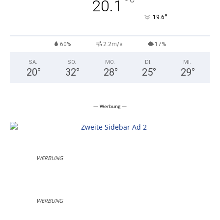
°
20.1
°
19.6
60%
2.2m/s
17%
SA.
SO.
MO.
DI.
MI.
20
°
32
°
28
°
25
°
29
°
— Werbung —
WERBUNG
WERBUNG