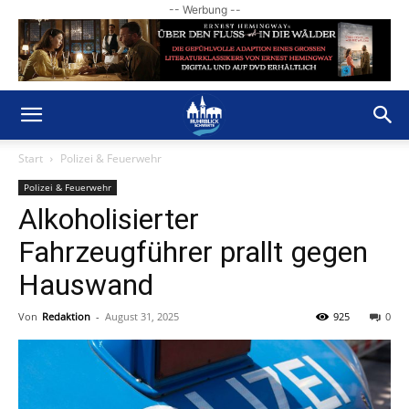
-- Werbung --
Start
Polizei & Feuerwehr
Polizei & Feuerwehr
Alkoholisierter
Fahrzeugführer prallt gegen
Hauswand
Von
Redaktion
-
August 31, 2025
925
0