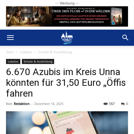
-- Werbung --
Start
Lokales
Schule & Ausbildung
Lokales
Schule & Ausbildung
6.670 Azubis im Kreis Unna
könnten für 31,50 Euro „Öffis
fahren
Von
Redaktion
-
Dezember 16, 2025
557
0