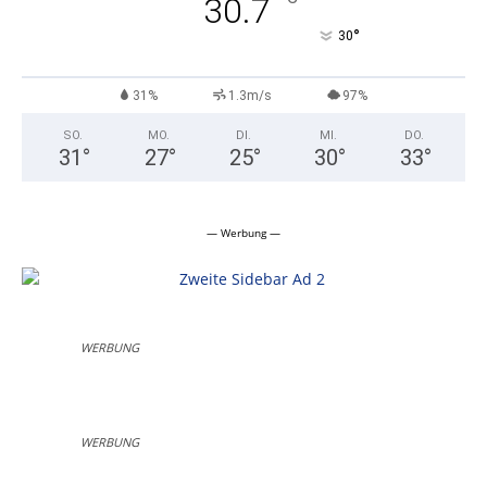
°
30.7
°
30
31%
1.3m/s
97%
SO.
MO.
DI.
MI.
DO.
31
°
27
°
25
°
30
°
33
°
— Werbung —
WERBUNG
WERBUNG