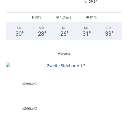
°
29.6
38%
1.3m/s
81%
SO.
MO.
DI.
MI.
DO.
30
°
28
°
26
°
31
°
33
°
— Werbung —
WERBUNG
WERBUNG