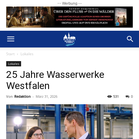
-- Werbung --
Start
Lokales
Lokales
25 Jahre Wasserwerke
Westfalen
Von
Redaktion
-
März 31, 2026
531
0