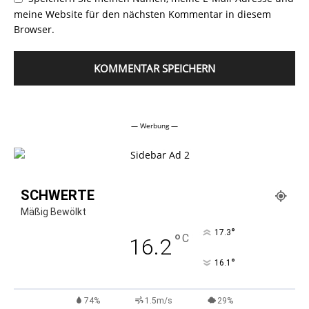
meine Website für den nächsten Kommentar in diesem
Browser.
Alternative:
— Werbung —
SCHWERTE
Mäßig Bewölkt
°
17.3
°
C
16.2
°
16.1
74%
1.5m/s
29%