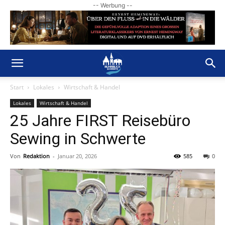
-- Werbung --
Start
Lokales
Wirtschaft & Handel
Lokales
Wirtschaft & Handel
25 Jahre FIRST Reisebüro
Sewing in Schwerte
Von
Redaktion
-
Januar 20, 2026
585
0