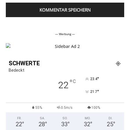
Alternative:
— Werbung —
SCHWERTE
Bedeckt
°
23.4
°
C
22
°
21.7
55%
0.5m/s
100%
FR.
SA.
SO.
MO.
DI.
22
°
28
°
33
°
32
°
25
°