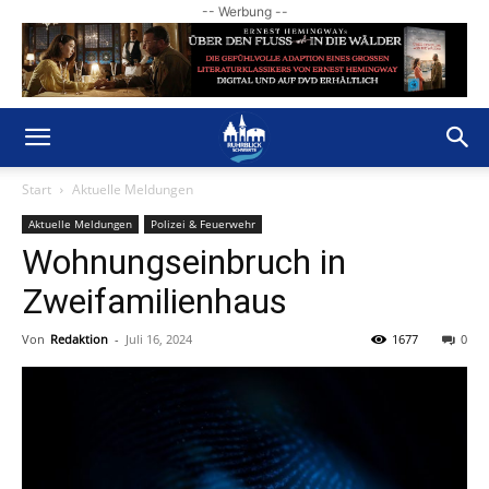
-- Werbung --
Start
Aktuelle Meldungen
Aktuelle Meldungen
Polizei & Feuerwehr
Wohnungseinbruch in
Zweifamilienhaus
Von
Redaktion
-
Juli 16, 2024
1677
0