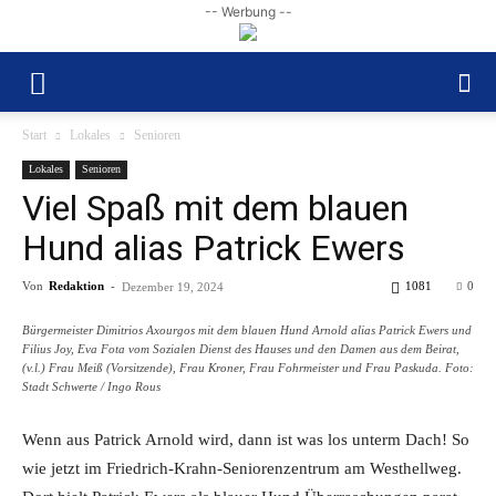
-- Werbung --
Start
Lokales
Senioren
Lokales
Senioren
Viel Spaß mit dem blauen
Hund alias Patrick Ewers
Von
Redaktion
-
1081
0
Dezember 19, 2024
Bürgermeister Dimitrios Axourgos mit dem blauen Hund Arnold alias Patrick Ewers und
Filius Joy, Eva Fota vom Sozialen Dienst des Hauses und den Damen aus dem Beirat,
(v.l.) Frau Meiß (Vorsitzende), Frau Kroner, Frau Fohrmeister und Frau Paskuda. Foto:
Stadt Schwerte / Ingo Rous
Wenn aus Patrick Arnold wird, dann ist was los unterm Dach! So
wie jetzt im Friedrich-Krahn-Seniorenzentrum am Westhellweg.