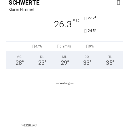
SCHWERTE
Klarer Himmel
°
27.2
°
C
26.3
°
24.5
47%
0.9m/s
9%
MO.
DI.
MI.
DO.
FR.
28
°
23
°
29
°
33
°
35
°
— Werbung —
WERBUNG