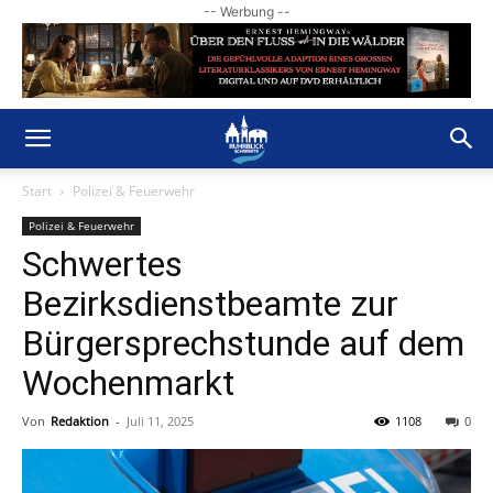
-- Werbung --
Start
Polizei & Feuerwehr
Polizei & Feuerwehr
Schwertes
Bezirksdienstbeamte zur
Bürgersprechstunde auf dem
Wochenmarkt
Von
Redaktion
-
Juli 11, 2025
1108
0